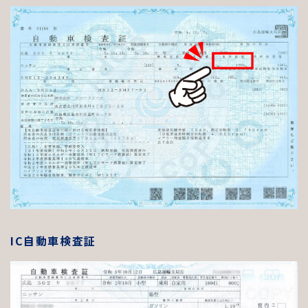
量」
、商用車の場合は
「車両
総重量」
です。
IC自動車検査証