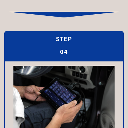
↓
STEP
04