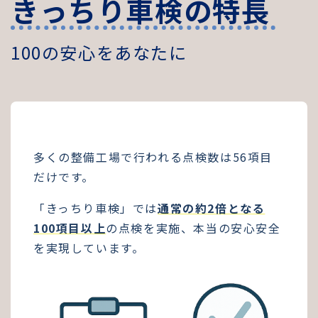
き
っ
ち
り
車
検
の
特
長
1
0
0
の
安
心
を
あ
な
た
に
多くの整備工場で行われる点検数は56項目
だけです。
「きっちり車検」では
通常の約2倍となる
100項目以上
の点検を実施、本当の安心安全
を実現しています。