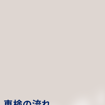
車
検
の
流
れ