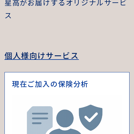
星
高
が
お
届
け
す
る
オ
リ
ジ
ナ
ル
サ
ー
ビ
ス
個人様向けサービス
現在ご加入の保険分析